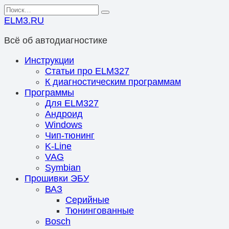
Перейти
Search
к
for:
ELM3.RU
содержанию
Всё об автодиагностике
Инструкции
Статьи про ELM327
К диагностическим программам
Программы
Для ELM327
Андроид
Windows
Чип-тюнинг
K-Line
VAG
Symbian
Прошивки ЭБУ
ВАЗ
Серийные
Тюнингованные
Bosch