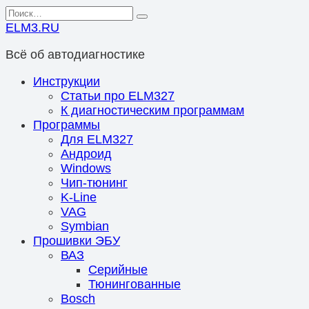
Перейти
Search
к
for:
ELM3.RU
содержанию
Всё об автодиагностике
Инструкции
Статьи про ELM327
К диагностическим программам
Программы
Для ELM327
Андроид
Windows
Чип-тюнинг
K-Line
VAG
Symbian
Прошивки ЭБУ
ВАЗ
Серийные
Тюнингованные
Bosch