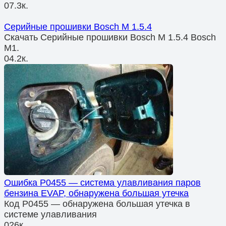
0
7.3к.
Серийные прошивки Bosch M 1.5.4
Скачать Серийные прошивки Bosch M 1.5.4 Bosch
M1.
0
4.2к.
Ошибка P0455 — система улавливания паров
бензина EVAP, обнаружена большая утечка
Код P0455 — обнаружена большая утечка в
системе улавливания
0
26к.