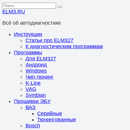
Перейти
Search
к
for:
ELM3.RU
содержанию
Всё об автодиагностике
Инструкции
Статьи про ELM327
К диагностическим программам
Программы
Для ELM327
Андроид
Windows
Чип-тюнинг
K-Line
VAG
Symbian
Прошивки ЭБУ
ВАЗ
Серийные
Тюнингованные
Bosch